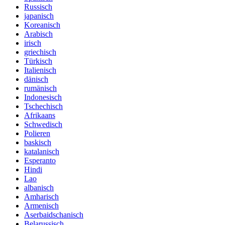
Russisch
japanisch
Koreanisch
Arabisch
irisch
griechisch
Türkisch
Italienisch
dänisch
rumänisch
Indonesisch
Tschechisch
Afrikaans
Schwedisch
Polieren
baskisch
katalanisch
Esperanto
Hindi
Lao
albanisch
Amharisch
Armenisch
Aserbaidschanisch
Belarussisch