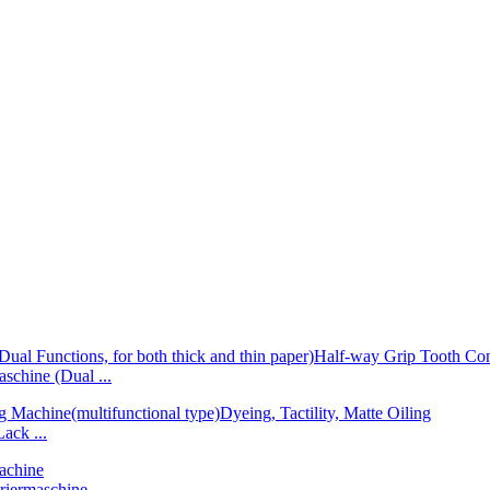
chine (Dual ...
ack ...
riermaschine