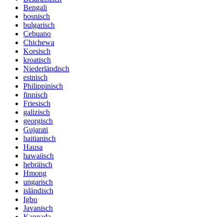
Bengali
bosnisch
bulgarisch
Cebuano
Chichewa
Korsisch
kroatisch
Niederländisch
estnisch
Philippinisch
finnisch
Friesisch
galizisch
georgisch
Gujarati
haitianisch
Hausa
hawaiisch
hebräisch
Hmong
ungarisch
isländisch
Igbo
Javanisch
Kannada