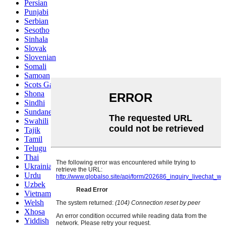
Persian
Punjabi
Serbian
Sesotho
Sinhala
Slovak
Slovenian
Somali
Samoan
Scots Gaelic
Shona
Sindhi
Sundanese
Swahili
Tajik
Tamil
Telugu
Thai
Ukrainian
Urdu
Uzbek
Vietnamese
Welsh
Xhosa
Yiddish