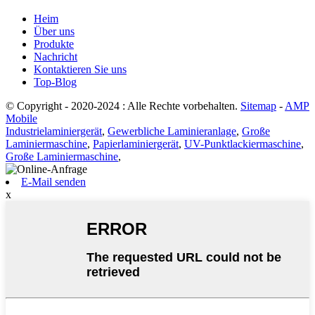
Heim
Über uns
Produkte
Nachricht
Kontaktieren Sie uns
Top-Blog
© Copyright - 2020-2024 : Alle Rechte vorbehalten.
Sitemap
-
AMP
Mobile
Industrielaminiergerät
,
Gewerbliche Laminieranlage
,
Große
Laminiermaschine
,
Papierlaminiergerät
,
UV-Punktlackiermaschine
,
Große Laminiermaschine
,
E-Mail senden
x