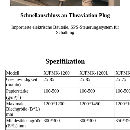
Schnellanschluss an Theaviation Plug
Importierte elektrische Bauteile, SPS-Steuerungssystem für
Schaltung
Spezifikation
Modell
XJFMK-1200
XJFMK-1200L
XJFMK
Geschwindigkeit
25-85
25-85
25-75
(m/min)
Papierstärke
100-500
100-500
100-50
2
(g/m²)
)
Maximale
1200*1200
1200*1450
1200*1
Blechgröße (B*L)
mm
Mindestblechgröße
300*300
300*300
350*35
(B*L) mm