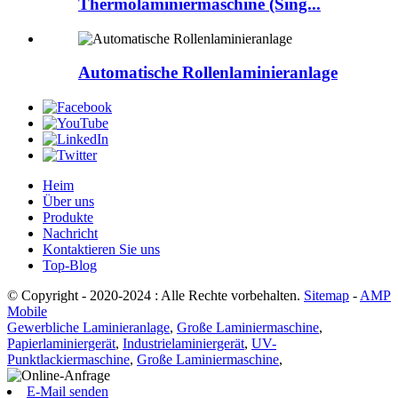
Thermolaminiermaschine (Sing...
Automatische Rollenlaminieranlage
Heim
Über uns
Produkte
Nachricht
Kontaktieren Sie uns
Top-Blog
© Copyright - 2020-2024 : Alle Rechte vorbehalten.
Sitemap
-
AMP
Mobile
Gewerbliche Laminieranlage
,
Große Laminiermaschine
,
Papierlaminiergerät
,
Industrielaminiergerät
,
UV-
Punktlackiermaschine
,
Große Laminiermaschine
,
E-Mail senden