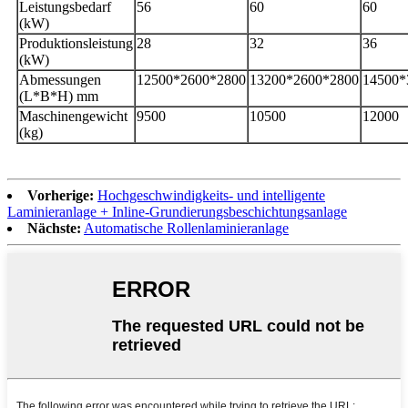
Leistungsbedarf
56
60
60
(kW)
Produktionsleistung
28
32
36
(kW)
Abmessungen
12500*2600*2800
13200*2600*2800
14500*
(L*B*H) mm
Maschinengewicht
9500
10500
12000
(kg)
Vorherige:
Hochgeschwindigkeits- und intelligente
Laminieranlage + Inline-Grundierungsbeschichtungsanlage
Nächste:
Automatische Rollenlaminieranlage