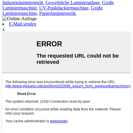
Industrielaminiergerät
,
Gewerbliche Laminieranlage
,
Große
Laminiermaschine
,
UV-Punktlackiermaschine
,
Große
Laminiermaschine
,
Papierlaminiergerät
,
E-Mail senden
x